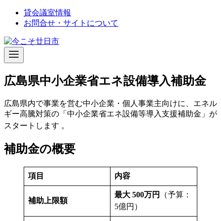
コ
貸会議室情報
ン
お問合せ・サイトについて
テ
ン
ツ
へ
移
広島県中小企業省エネ設備導入補助金
動
広島県内で事業を営む中小企業・個人事業主向けに、エネル
ギー高騰対策の「中小企業省エネ設備等導入支援補助金」が
スタートします
。
補助金の概要
項目
内容
最大 500万円
（予算：
補助上限額
5億円）