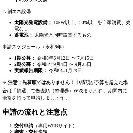
2. 創エネ設備
太陽光発電設備：
10kW以上、50%以上を自家消費、売
電なし
蓄電池：
太陽光と同時設置するもの
申請スケジュール（令和8年）
1期公募：
令和8年6月12日 〜 7月15日
2期公募：
令和8年9月4日 〜 9月25日
実績報告期限：
令和9年1月29日
⚠️
注意：先着順ではありません！
申請額が予算を超えた場
合は「抽選」で審査順（整理券）が決まります
。期間内に
余裕を持って申請しましょう
。
申請の流れと注意点
交付申請
（専用WEBサイト）
審査・交付決定