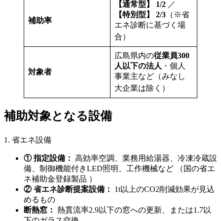
【通常型】 1/2
／
【特別型】 2/3
（※省
補助率
エネ診断に基づく場
合）
広島県内の
従業員300
人以下の法人
・個人
対象者
事業主など（みなし
大企業は除く）
補助対象となる設備
1. 省エネ設備
① 指定設備：
高効率空調、業務用給湯器、冷凍冷蔵設
備、制御機能付きLED照明、工作機械など （国の省エ
ネ補助金登録製品 ）
② 省エネ診断提案設備：
1t以上のCO2削減効果が見込
めるもの
断熱窓：
熱貫流率2.9以下の窓への更新、または1.7以
下のガラス交換