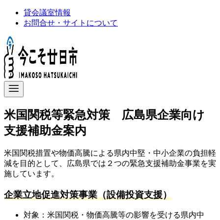
コ
貸会議室情報
ン
お問合せ・サイトについて
テ
ン
ツ
へ
移
動
米国関税等緊急対策 広島県企業向け
支援補助金案内
米国関税措置や物価高騰による県内中堅・中小企業の負担軽
減を目的として、広島県では２つの緊急支援補助金事業を実
施しています。
企業立地促進対策事業（設備投資支援）
対象：米国関税・物価高騰等の影響を受ける県内中