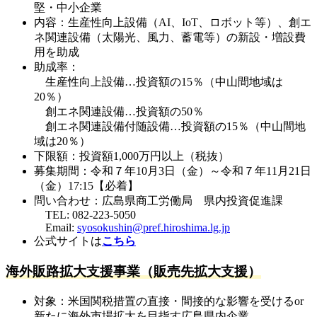
堅・中小企業
内容：生産性向上設備（AI、IoT、ロボット等）、創エ
ネ関連設備（太陽光、風力、蓄電等）の新設・増設費
用を助成
助成率：
生産性向上設備…投資額の15％（中山間地域は
20％）
創エネ関連設備…投資額の50％
創エネ関連設備付随設備…投資額の15％（中山間地
域は20％）
下限額：投資額1,000万円以上（税抜）
募集期間：令和７年10月3日（金）～令和７年11月21日
（金）17:15【必着】
問い合わせ：広島県商工労働局 県内投資促進課
TEL: 082-223-5050
Email:
syosokushin@pref.hiroshima.lg.jp
公式サイトは
こちら
海外販路拡大支援事業（販売先拡大支援）
対象：米国関税措置の直接・間接的な影響を受けるor
新たに海外市場拡大を目指す広島県内企業