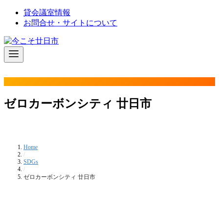
コ
貸会議室情報
ン
お問合せ・サイトについて
テ
ン
ツ
へ
移
動
ゼロカーボンシティ 廿日市
Home
/
SDGs
/
ゼロカーボンシティ 廿日市