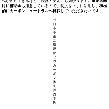
代が節約できるなど、経営の安定にも繋がります。
事業者向
けに補助金も用意
しているので、制度を上手に活用し、
積極
的にカーボンニュートラルへ挑戦
していただきたいです。
廿
日
市
市
生
活
環
境
部
ゼ
ロ
カ
ー
ボ
ン
推
進
課
廣
本
氏