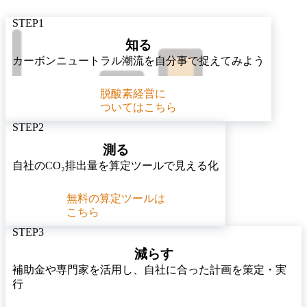
STEP
1
知る
カーボンニュートラル潮流を自分事で捉えてみよう
脱酸素経営に
ついてはこちら
STEP
2
測る
自社のCO₂排出量を算定ツールで見える化
無料の算定ツールは
こちら
STEP
3
減らす
補助金や専門家を活用し、自社に合った計画を策定・実
行