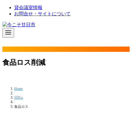
コ
貸会議室情報
ン
お問合せ・サイトについて
テ
ン
ツ
へ
移
動
食品ロス削減
Home
/
SDGs
/
食品ロス