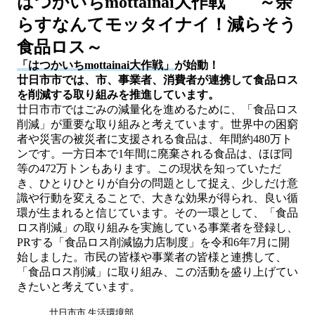
はつかいちmottainai大作戦 ～余
らすなんてモッタイナイ！減らそう
食品ロス～
「はつかいちmottainai大作戦」
が始動！
廿日市市では、市、事業者、消費者が連携して食品ロス
を削減する取り組みを推進しています。
廿日市市ではごみの減量化を進めるために、「食品ロス
削減」が重要な取り組みと考えています。世界中の困窮
者や災害の被災者に支援される食品は、年間約480万ト
ンです。一方日本で1年間に廃棄される食品は、ほぼ同
等の472万トンもあります。この現状を知っていただ
き、ひとりひとりが自分の問題として捉え、少しだけ意
識や行動を変えることで、大きな効果が得られ、良い循
環が生まれると信じています。その一環として、「食品
ロス削減」の取り組みを実施している事業者を登録し、
PRする「食品ロス削減協力店制度」を令和6年7月に開
始しました。市民の皆様や事業者の皆様と連携して、
「食品ロス削減」に取り組み、この活動を盛り上げてい
きたいと考えています。
廿日市市 生活環境部