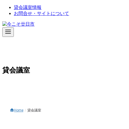
コ
貸会議室情報
ン
お問合せ・サイトについて
テ
ン
ツ
へ
移
動
貸会議室
Home
/
貸会議室