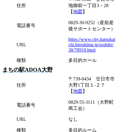
住所
地御前一丁目3－28
【
地図
】
0829-30-9252（産前産
電話番号
後サポートセンター）
https://www.city.hatsukai
URL
chi.hiroshima.jp/soshiki/
38/78919.html
種類
多目的ホール
まちの駅ADOA大野
〒739-0434 廿日市市
住所
大野1丁目１-２７
【
地図
】
0829-55-3111（大野町
電話番号
商工会）
URL
なし
種類
多目的ルーム