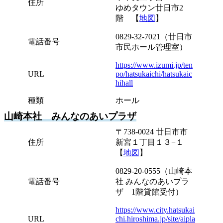
住所
ゆめタウン廿日市2
階 【
地図
】
0829-32-7021（廿日市
電話番号
市民ホール管理室）
https://www.izumi.jp/ten
URL
po/hatsukaichi/hatsukaic
hihall
種類
ホール
山崎本社 みんなのあいプラザ
〒738-0024 廿日市市
住所
新宮１丁目１３−１
【
地図
】
0829-20-0555（山崎本
電話番号
社 みんなのあいプラ
ザ 1階貸館受付）
https://www.city.hatsukai
URL
chi.hiroshima.jp/site/aipla