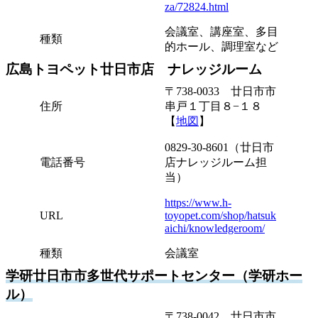
za/72824.html
会議室、講座室、多目
種類
的ホール、調理室など
広島トヨペット廿日市店 ナレッジルーム
〒738-0033 廿日市市
住所
串戸１丁目８−１８
【
地図
】
0829-30-8601（廿日市
電話番号
店ナレッジルーム担
当）
https://www.h-
URL
toyopet.com/shop/hatsuk
aichi/knowledgeroom/
種類
会議室
学研廿日市市多世代サポートセンター（学研ホー
ル）
〒738-0042 廿日市市