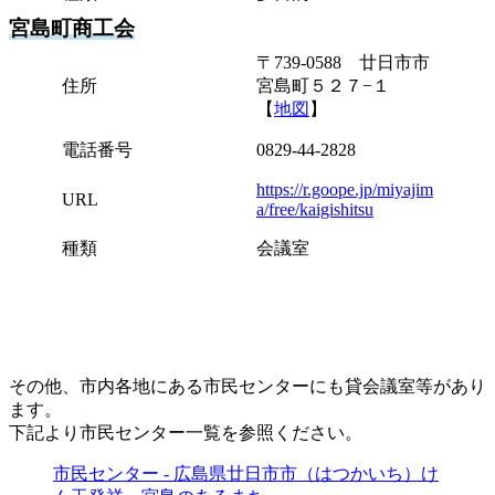
宮島町商工会
〒739-0588 廿日市市
住所
宮島町５２７−１
【
地図
】
電話番号
0829-44-2828
https://r.goope.jp/miyajim
URL
a/free/kaigishitsu
種類
会議室
その他、市内各地にある市民センターにも貸会議室等があり
ます。
下記より市民センター一覧を参照ください。
市民センター - 広島県廿日市市（はつかいち）け