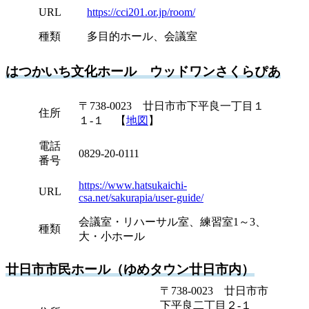
URL
https://cci201.or.jp/room/
種類
多目的ホール、会議室
はつかいち文化ホール ウッドワンさくらぴあ
〒738-0023 廿日市市下平良一丁目１
住所
１-１ 【
地図
】
電話
0829-20-0111
番号
https://www.hatsukaichi-
URL
csa.net/sakurapia/user-guide/
会議室・リハーサル室、練習室1～3、
種類
大・小ホール
廿日市市民ホール（ゆめタウン廿日市内）
〒738-0023 廿日市市
下平良二丁目２-１