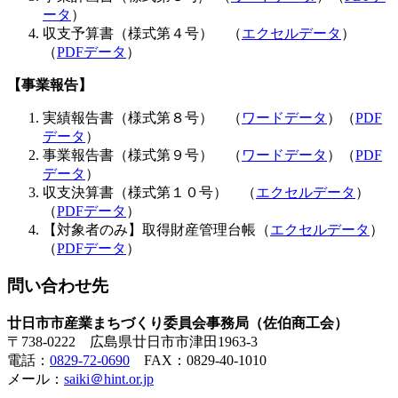
ータ
）
収支予算書（様式第４号） （
エクセルデータ
）
（
PDFデータ
）
【事業報告】
実績報告書（様式第８号） （
ワードデータ
）（
PDF
データ
）
事業報告書（様式第９号） （
ワードデータ
）（
PDF
データ
）
収支決算書（様式第１０号） （
エクセルデータ
）
（
PDFデータ
）
【対象者のみ】取得財産管理台帳（
エクセルデータ
）
（
PDFデータ
）
問い合わせ先
廿日市市産業まちづくり委員会事務局（佐伯商工会）
〒738-0222 広島県廿日市市津田1963-3
電話：
0829-72-0690
FAX：0829-40-1010
メール：
saiki＠hint.or.jp