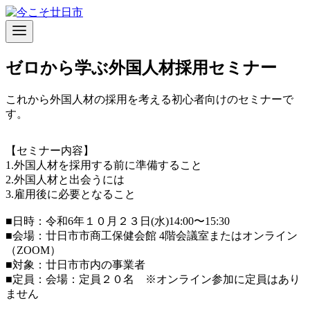
コ
ン
テ
ン
ゼロから学ぶ外国人材採用セミナー
ツ
へ
移
これから外国人材の採用を考える初心者向けのセミナーで
動
す。
【セミナー内容】
1.外国人材を採用する前に準備すること
2.外国人材と出会うには
3.雇用後に必要となること
■日時：令和6年１０月２３日(水)14:00〜15:30
■会場：廿日市市商工保健会館 4階会議室またはオンライン
（ZOOM）
■対象：廿日市市内の事業者
■定員：会場：定員２０名 ※オンライン参加に定員はあり
ません