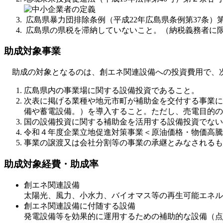
広島県暴力団排除条例（平成22年広島県条例第37条
広島県の県税を滞納していないこと。（納税義務者に限
助成対象事業
助成の対象となるのは、創エネ関連設備への投資費用で、
広島県内の事業場に関する設備投資であること。
次表に掲げる業種や地元市町が補助金を交付する事業に
備や蓄電設備。）を導入すること。ただし、売電目的の
国の設備投資に関する補助金を活用する設備投資でない
令和４年度企業立地促進対策事業＜原油価格・物価高騰
事業の譲渡又は会社分割等の事業の承継とみなされるも
​助成対象経費・助成率
創エネ関連設備
太陽光、風力、小水力、バイオマス等の再生可能エネル
創エネ関連設備に付随する設備
​発電設備等を効果的に運用するための補助的な設備（