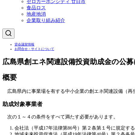
ゼロカーボンシティ 廿日市
食品ロス
地産地消
企業取り組み紹介
貸会議室情報
お問合せ・サイトについて
広島県創エネ関連設備投資助成金の公募
概要
広島県内に事業場を有する中小企業の創エネ関連設備（再生
助成対象事業者
次の１～４の条件をすべて満たす必要があります。
会社法（平成17年法律第86号）第２条第１号に規定す
地域未来投資促進法（平成19年法律第40号）第２条