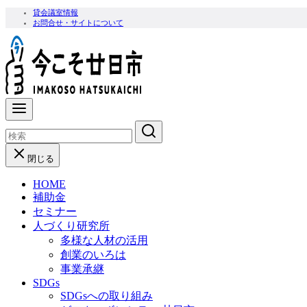
コ
貸会議室情報
お問合せ・サイトについて
ン
テ
ン
ツ
へ
移
動
閉じる
HOME
補助金
セミナー
人づくり研究所
多様な人材の活用
創業のいろは
事業承継
SDGs
SDGsへの取り組み