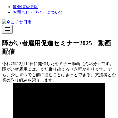
コ
貸会議室情報
ン
お問合せ・サイトについて
テ
ン
ツ
へ
移
障がい者雇用促進セミナー2025 動画
動
配信
令和7年12月12日に開催したセミナー動画（約43分）です。
障がい者雇用には、まだ乗り越えるべき壁があります。で
も、少しずつでも前に進むことはきっとできる。支援者と企
業の取り組みを紹介します。