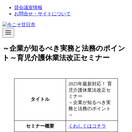
コ
貸会議室情報
ン
お問合せ・サイトについて
テ
ン
ツ
へ
移
～企業が知るべき実務と法務のポイン
動
ト～育児介護休業法改正セミナー
2025年最新対応！ 育
児介護休業法改正セ
ミナー
タイトル
～企業が知るべき実
務と法務のポイント
～
セミナー概要
くわしくはコチラ