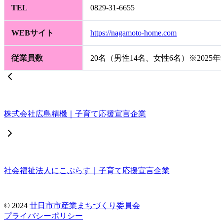
TEL
0829-31-6655
WEBサイト
https://nagamoto-home.com
従業員数
20名（男性14名、女性6名）※2025
株式会社広島精機｜子育て応援宣言企業
社会福祉法人にこぷらす｜子育て応援宣言企業
© 2024
廿日市市産業まちづくり委員会
プライバシーポリシー