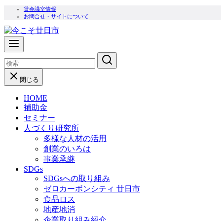
コ
貸会議室情報
お問合せ・サイトについて
ン
テ
ン
ツ
へ
移
閉じる
動
HOME
補助金
セミナー
人づくり研究所
多様な人材の活用
創業のいろは
事業承継
SDGs
SDGsへの取り組み
ゼロカーボンシティ 廿日市
食品ロス
地産地消
企業取り組み紹介