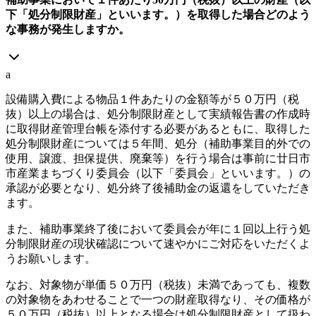
下「処分制限財産」といいます。）を取得した場合どのよう
な事務が発生しますか。
a
設備購入費による物品１件あたりの金額等が５０万円（税
抜）以上の場合は、処分制限財産として実績報告書の作成時
に取得財産管理台帳を添付する必要があるともに、取得した
処分制限財産については５年間、処分（補助事業目的外での
使用、譲渡、担保提供、廃棄等）を行う場合は事前に廿日市
市産業まちづくり委員会（以下「委員会」といいます。）の
承認が必要となり、処分終了後補助金の返還をしていただき
ます。
また、補助事業終了後において委員会が年に１回以上行う処
分制限財産の現状確認について速やかにご対応をいただくよ
うお願いします。
なお、対象物が単価５０万円（税抜）未満であっても、複数
の対象物をあわせることで一つの財産取得なり、その価格が
５０万円（税抜）以上となる場合は処分制限財産として扱わ