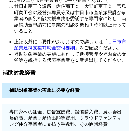
1者以上が市内事業者かつ中小企業であること
廿日市商工会議所、佐伯商工会、大野町商工会、宮島
町商工会の経営指導員等又は廿日市市産業振興課が事
業者の個別相談支援事務を委託する専門家に対し、当
該補助金申請前に事業の相談を概ね１時間以上行って
いること
上記以外にも要件がありますので詳しくは「
廿日市市
産業連携支援補助金交付要綱
」をご確認ください。
補助対象事業の実施にあたって進捗管理や補助金の受
領等を統括する代表事業者を１者選出してください。
補助対象経費
補助対象事業の実施に必要な経費
専門家への謝金、広告宣伝費、設備購入費、展示会出
展経費、産業財産権出願等費用、クラウドファンティ
ング仲介事業者に支払う手数料、その他諸経費