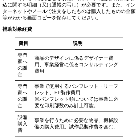
込に関する明細（又は通帳の写し）が必要です。また、イン
ターネットやメールで注文をしたものは購入したものの金額
等がわかる画面コピーを保存してください。
補助対象経費
費目
説明
専門
商品のデザインに係るデザイナー費
家へ
用、事業経営に係るコンサルティング
の謝
費用
金
専門
事業で使用するパンフレット・リーフ
家へ
レット、HP製作費用
の謝
※パンフレット類については事業に必
金
要な印刷部数のみ計上可能。
設備
事業を行うために必要な物品、機械設
購入
備の購入費用。試作品製作費を含む。
費