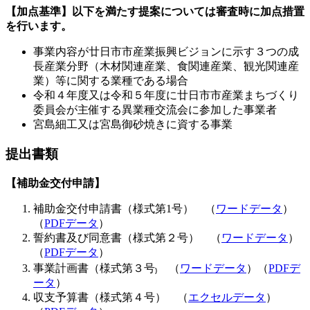
【加点基準】以下を満たす提案については審査時に加点措置
を行います。
事業内容が廿日市市産業振興ビジョンに示す３つの成
長産業分野（木材関連産業、食関連産業、観光関連産
業）等に関する業種である場合
令和４年度又は令和５年度に廿日市市産業まちづくり
委員会が主催する異業種交流会に参加した事業者
宮島細工又は宮島御砂焼きに資する事業
提出書類
【補助金交付申請】
補助金交付申請書（様式第1号）
（
ワードデータ
）
（
PDFデータ
）
誓約書及び同意書（様式第２号） （
ワードデータ
）
（
PDFデータ
）
事業計画書（様式第３号₎ （
ワードデータ
）（
PDFデ
ータ
）
収支予算書（様式第４号） （
エクセルデータ
）