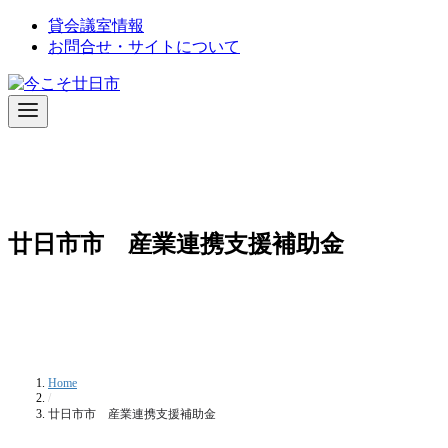
コ
貸会議室情報
ン
お問合せ・サイトについて
テ
ン
ツ
へ
移
動
廿日市市 産業連携支援補助金
Home
/
廿日市市 産業連携支援補助金