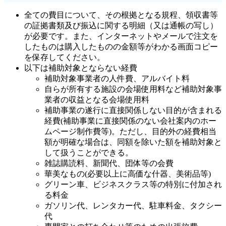
全ての費目について、その根拠となる規程、領収書等
の証拠書類及び振込に関する明細（又は通帳の写し）
が必要です。また、インターネットやメールで注文を
したものは購入したものの金額等がわかる画面コピー
を保存してください。
以下は補助対象とならない経費
補助対象事業者の人件費、アルバイト料
自らが所有する施設の会場使用料など補助対象事
業者の収益となる会場使用料
補助事業の遂行に直接関係しない目的が含まれる
経費(補助事業に直接関係のない会社案内のホー
ムページ制作費等)。ただし、目的外の経費相当
額が明確な場合は、同額を除いた額を補助対象と
して扱うことができる。
雑誌購読料、新聞代、団体等の会費
華美なもの(必要以上に高価な什器、美術品等)
グリーン車、ビジネスクラス等の特別に付加され
る料金
ガソリン代、レンタカー代、駐車料金、タクシー
代