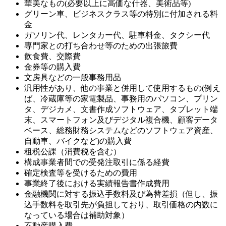
華美なもの(必要以上に高価な什器、美術品等)
グリーン車、ビジネスクラス等の特別に付加される料
金
ガソリン代、レンタカー代、駐車料金、タクシー代
専門家との打ち合わせ等のための出張旅費
飲食費、交際費
金券等の購入費
文房具などの一般事務用品
汎用性があり、他の事業と併用して使用するもの(例え
ば、冷蔵庫等の家電製品、事務用のパソコン、プリン
タ、デジカメ、文書作成ソフトウェア、タブレット端
末、スマートフォン及びデジタル複合機、顧客データ
ベース、総務財務システムなどのソフトウェア資産、
自動車、バイクなど)の購入費
租税公課（消費税を含む）
構成事業者間での受発注取引に係る経費
確定検査等を受けるための費用
事業終了後における実績報告書作成費用
金融機関に対する振込手数料及び為替差損（但し、振
込手数料を取引先が負担しており、取引価格の内数に
なっている場合は補助対象）
不動産購入費