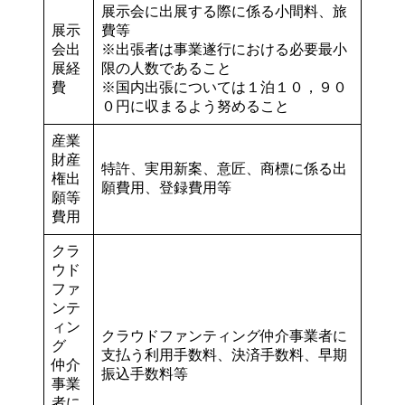
展示会に出展する際に係る小間料、旅
展示
費等
会出
※出張者は事業遂行における必要最小
展経
限の人数であること
費
※国内出張については１泊１０，９０
０円に収まるよう努めること
産業
財産
特許、実用新案、意匠、商標に係る出
権出
願費用、登録費用等
願等
費用
クラ
ウド
ファ
ンテ
ィン
クラウドファンティング仲介事業者に
グ
支払う利用手数料、決済手数料、早期
仲介
振込手数料等
事業
者に