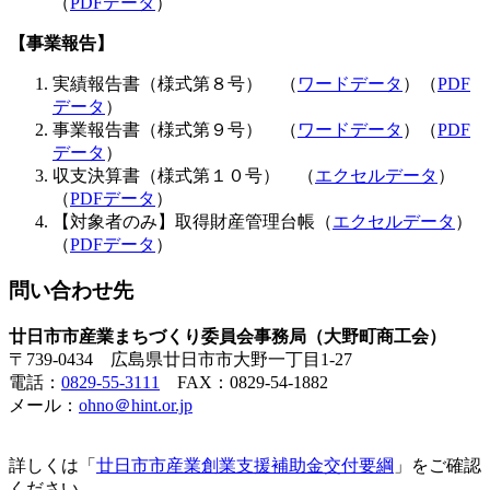
（
PDFデータ
）
【事業報告】
実績報告書（様式第８号） （
ワードデータ
）（
PDF
データ
）
事業報告書（様式第９号） （
ワードデータ
）（
PDF
データ
）
収支決算書（様式第１０号） （
エクセルデータ
）
（
PDFデータ
）
【対象者のみ】取得財産管理台帳（
エクセルデータ
）
（
PDFデータ
）
問い合わせ先
廿日市市産業まちづくり委員会事務局（大野町商工会）
〒739‐0434 広島県廿日市市大野一丁目1-27
電話：
0829-55-3111
FAX：0829-54-1882
メール：
ohno＠hint.or.jp
詳しくは「
廿日市市産業創業支援補助金交付要綱
」をご確認
ください。