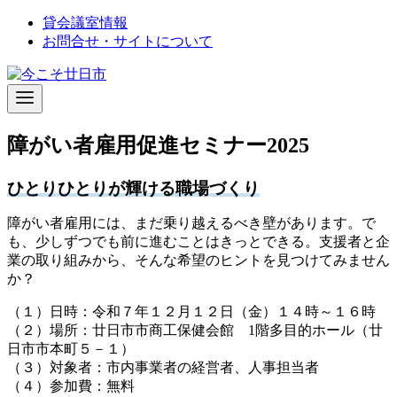
コ
貸会議室情報
ン
お問合せ・サイトについて
テ
ン
ツ
へ
移
障がい者雇用促進セミナー2025
動
ひとりひとりが輝ける職場づくり
障がい者雇用には、まだ乗り越えるべき壁があります。で
も、少しずつでも前に進むことはきっとできる。支援者と企
業の取り組みから、そんな希望のヒントを見つけてみません
か？
（１）日時：令和７年１２月１２日（金）１４時～１６時
（２）場所：廿日市市商工保健会館 1階多目的ホール（廿
日市市本町５－１）
（３）対象者：市内事業者の経営者、人事担当者
（４）参加費：無料