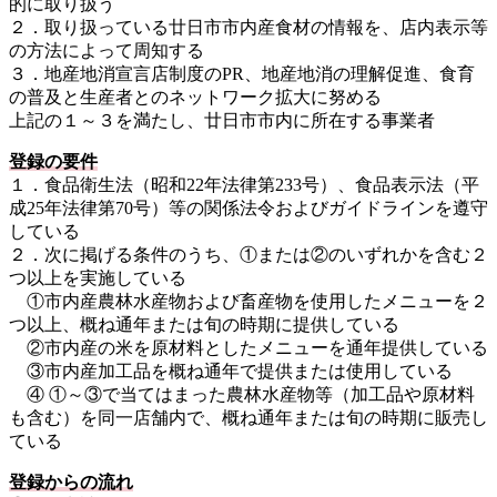
的に取り扱う
２．取り扱っている廿日市市内産食材の情報を、店内表示等
の方法によって周知する
３．地産地消宣言店制度のPR、地産地消の理解促進、食育
の普及と生産者とのネットワーク拡大に努める
上記の１～３を満たし、廿日市市内に所在する事業者
登録の要件
１．食品衛生法（昭和22年法律第233号）、食品表示法（平
成25年法律第70号）等の関係法令およびガイドラインを遵守
している
２．次に掲げる条件のうち、①または②のいずれかを含む２
つ以上を実施している
①市内産農林水産物および畜産物を使用したメニューを２
つ以上、概ね通年または旬の時期に提供している
②市内産の米を原材料としたメニューを通年提供している
③市内産加工品を概ね通年で提供または使用している
④ ①～③で当てはまった農林水産物等（加工品や原材料
も含む）を同一店舗内で、概ね通年または旬の時期に販売し
ている
登録からの流れ