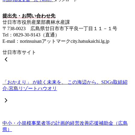
提出先・お問い合わせ先
廿日市市役所産業部農林水産課
〒738-0023 広島県廿日市市下平良一丁目１１－１号
Tel：0829-30-9143（直通）
E-mail：norinsuisanアットマークcity.hatsukaichi.lg.jp
廿日市市サイト
「おかえり」 が続く未来を、 この海辺から。SDGs取組紹
介-宮島リゾートハウオリ
中小・小規模事業者等の計画的経営改善応援補助金（広島
県）