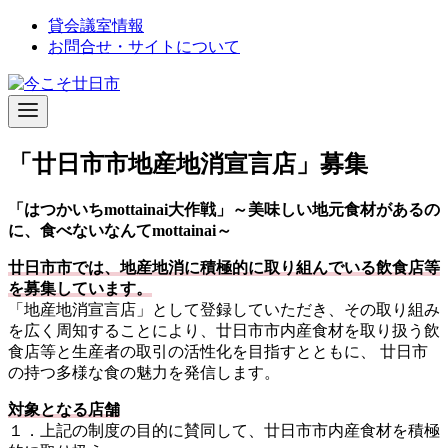
コ
貸会議室情報
ン
お問合せ・サイトについて
テ
ン
ツ
へ
移
「廿日市市地産地消宣言店」募集
動
「はつかいちmottainai大作戦」～美味しい地元食材があるの
に、食べないなんてmottainai～
廿日市市では、地産地消に積極的に取り組んでいる飲食店等
を募集しています。
「地産地消宣言店」として登録していただき、その取り組み
を広く周知することにより、廿日市市内産食材を取り扱う飲
食店等と生産者の取引の活性化を目指すとともに、 廿日市
の持つ多様な食の魅力を発信します。
対象となる店舗
１．上記の制度の目的に賛同して、廿日市市内産食材を積極