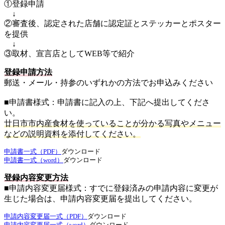
①登録申請
↓
②審査後、認定された店舗に認定証とステッカーとポスター
を提供
↓
③取材、宣言店としてWEB等で紹介
登録申請方法
郵送・メール・持参のいずれかの方法でお申込みください
■申請書様式：申請書に記入の上、下記へ提出してくださ
い。
廿日市市内産食材を使っていることが分かる写真やメニュー
などの説明資料を添付してください。
申請書一式（PDF）
ダウンロード
申請書一式（word）
ダウンロード
登録内容変更方法
■申請内容変更届様式：すでに登録済みの申請内容に変更が
生じた場合は、申請内容変更届を提出してください。
申請内容変更届一式（PDF）
ダウンロード
申請内容変更届一式（word）
ダウンロード