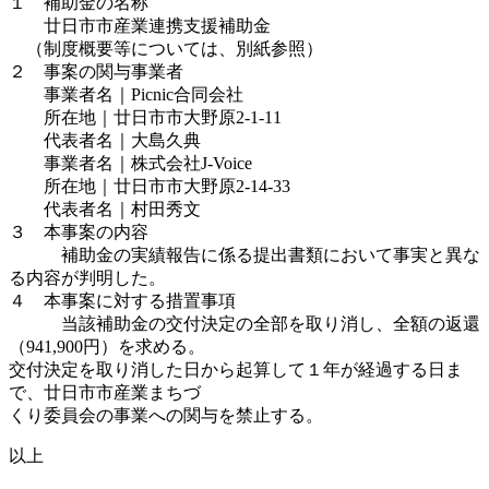
１ 補助金の名称
廿日市市産業連携支援補助金
（制度概要等については、別紙参照）
２ 事案の関与事業者
事業者名｜Picnic合同会社
所在地｜廿日市市大野原2-1-11
代表者名｜大島久典
事業者名｜株式会社J-Voice
所在地｜廿日市市大野原2-14-33
代表者名｜村田秀文
３ 本事案の内容
補助金の実績報告に係る提出書類において事実と異な
る内容が判明した。
４ 本事案に対する措置事項
当該補助金の交付決定の全部を取り消し、全額の返還
（941,900円）を求める。
交付決定を取り消した日から起算して１年が経過する日ま
で、廿日市市産業まちづ
くり委員会の事業への関与を禁止する。
以上