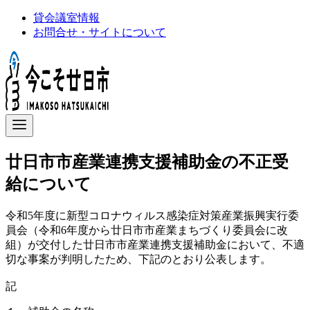
コ
貸会議室情報
ン
お問合せ・サイトについて
テ
ン
ツ
へ
移
動
廿日市市産業連携支援補助金の不正受
給について
令和5年度に新型コロナウィルス感染症対策産業振興実行委
員会（令和6年度から廿日市市産業まちづくり委員会に改
組）が交付した廿日市市産業連携支援補助金において、不適
切な事案が判明したため、下記のとおり公表します。
記