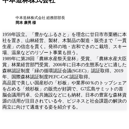
中本造林株式会社 総務部部長
岡本 康男
様
1959年設立。「豊かなふるさと」を理念に廿日市市栗栖に本
社を置き、山林経営、製材、木製品の製造・販売まで「一貫
生産」の信念を貫く。発祥の地・吉和できのこ栽培、スキー
場、温泉などのリゾート事業も担う。
1989年に第28回「農林水産祭天皇杯」受賞、「農林水産大臣
賞」林業経営部門受賞。2006年に日本の生態系などに適した
森林認証制度「緑の循環認証会議(SGEC)」認証取得。2019
年、国際森林認証制度PEFC-CoC認証取得。
高品質で美しい国産杉の「杉板」や業界60％のトップシェア
を占める「焼杉板」の販売が好調で、G7広島サミットの首
脳会議用円卓、公共施設などにも納材。日本の豊富な森林資
源の活用が注目されている今、ビジネスと社会課題の解決の
両立に向けて邁進する姿を紹介する。