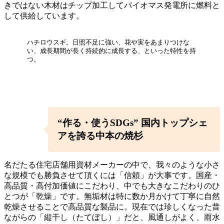
きではない木材はチップ加工してバイオマス発電所に燃料と
して供給しています。
ハチロウスギ。日照不足に強い、花や実をあまりつけな
い、成長期間が長く持続的に成長する、といった特性を持
つ。
“作る・使うSDGs” 国内トップシェ
アを誇る中本の焼杉
名だたる住宅店舗用資材メーカーの中で、我々のような小さ
な規模でも勝負させて頂くには「信頼」が大事です。国産・
高品質・高付加価値にこだわり、中でも大きなこだわりのひ
とつが「乾燥」です。無垢材は特に数か月かけて丁寧に自然
乾燥させることで高品質な製品に。現在では珍しくなった昔
ながらの「縦干し（たてぼし）」だと、風通しがよく、雨水