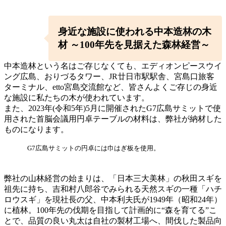
身近な施設に使われる中本造林の木
材 ～100年先を見据えた森林経営～
中本造林という名はご存じなくても、エディオンピースウイ
ング広島、おりづるタワー、JR廿日市駅駅舎、宮島口旅客
ターミナル、etto宮島交流館など、皆さんよくご存じの身近
な施設に私たちの木が使われています。
また、2023年(令和5年)5月に開催されたG7広島サミットで使
用された首脳会議用円卓テーブルの材料は、弊社が納材した
ものになります。⁡
G7広島サミットの円卓には巾はぎ板を使用。
弊社の山林経営の始まりは、「日本三大美林」の秋田スギを
祖先に持ち、吉和村八郎谷でみられる天然スギの一種「ハチ
ロウスギ」を現社長の父、中本利夫氏が1949年（昭和24年）
に植林。100年先の伐期を目指して計画的に“森を育てる”こ
とで、品質の良い丸太は自社の製材工場へ、間伐した製品向