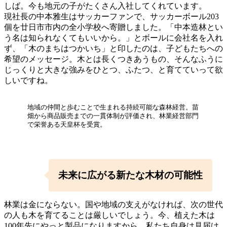
しば。今も地元の子がたくさん入社してくれています。
現社長の中本雅生はサッカーファンで、サッカーボール203
個を廿日市市内の全小学校へ寄贈しました。「中本造林とい
う名は知られなくてもいいから。」とボールに会社名を入れ
ず、「木のまちはつかいち」と印したのは、子どもたちへの
希望のメッセージ。木とは長くつきあうもの、そんなふうに
じっくりと大きな強みをひとつ、ふたつ、と育てていって欲
しいですね。
地域の仲間と歩むことで生まれる持続可能な森林経営。苗
畑から商品販売までの一貫体制が評価され、林業経営部門
で栄誉ある天皇杯を受賞。
未来に広がる新たな木材の可能性
林業は金にならない。国や地域の支えがなければ、次の世代
の人も木を育てることは厳しいでしょう。今、植えた木は
100年先にやっと製品になりますから、私たち自身は見届け