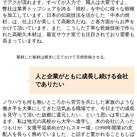
でアクが流れます。すべてが人力で、職人は大変ですよ。
弊社は業界トップシェアを誇る「焼杉」を中心に様々な樹種
を加工しています。日本の伝統技法を活かした「中本の焼
杉」は、仕上げが美しくて高耐久だね、と各方面からお声を
かけて頂いています。また、こうした丁寧な乾燥技術で作ら
れた高耐久木材は、最近サウナ室でも注目されており需要も
高まっていますね。
製材した板材は横木に立てかけて天然乾燥させる。
人と企業がともに成長し続ける会社
でありたい
ノウハウも何も無いところから苦労を共にした家族のような
働き手を大事にしてきた活気ある職場です。今日までの成長
を見守って頂いた故郷に還元したい、という思いは常にあり
ます。私は地元の高校から大学へ進学し、木の会社に入った
つもりが「女鹿平温泉めがひらスキー場」(1998年開業)の支
配人を長らく務めていました、と話すと驚かれることもしば