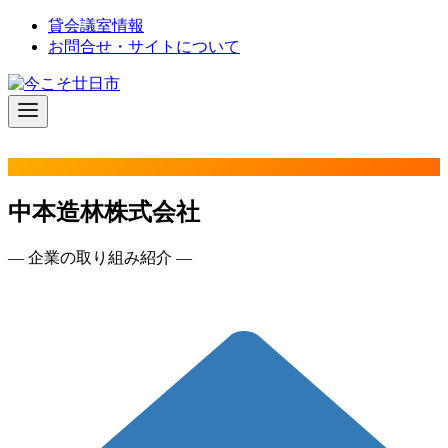
コ
貸会議室情報
ン
お問合せ・サイトについて
テ
ン
ツ
へ
移
動
中本造林株式会社
― 企業の取り組み紹介 ―