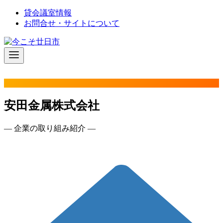
コ
貸会議室情報
ン
お問合せ・サイトについて
テ
ン
ツ
へ
移
動
安田金属株式会社
― 企業の取り組み紹介 ―