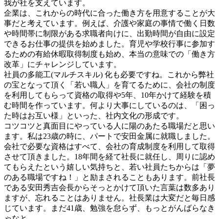
我が社を支えています。
企業は、これからの時代に合った働き方を用意することが大
事だと考えています。例えば、介護や家庭の事情で働く日数
や時間帯に制限がある求職者向けに、出勤時間が自由に設定
できるお仕事の提供を始めました。育児や学校行事に参加す
るための有給休暇取得制度も始め、本当の意味での「働き方
改革」にチャレンジしています。
社員の多能工(マルチスキル) 化も必要ですね。これから弊社
の宝となって頂く「若い職人」を育てるために、会社の制度
を利用してもらって資格の取得や5年、10年かけて経験を積
む時間を作っています。何より大事にしているのは、「困っ
た時はお互い様」といった、社内文化の形成です。
コツコツと真面目にやっている人に陽のあたる職場だと思い
ます。私は23歳の時に、パートで安田金属に就職しました。
会社で必要な資格はすべて、会社の育成制度を利用して取得
させて頂きました。18年間を経て社長に就任し、周りに認め
てもらえたという嬉しい気持ちと、若い社員たちからは「夢
のある職場ですね！」と励まされることもあります。前社長
である安田秀吉会長からそっとかけて頂いた言葉は数多あり
ますが、忘れることはありません。社長業は大変だと毎日感
じています。まだ41歳、勉強を怠らず、もっとがんばらなき
ゃなと。