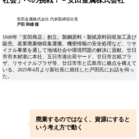
安田金属株式会社 代表取締役社長
戸田 和雄 様
1949年「安田商店」創立。製鋼原料・製紙原料回収加工及び
販売、産業廃棄物収集運搬、機密情報の安全処理など、リサ
イクル事業を通して地域社会や環境問題の解決に貢献。廿日
市市木材港に本社、五日市港出荷ヤード、廿日市古紙プラ
ザ、リサイクルプラザ等、廿日市市と広島市に拠点を構えて
いる。2025年4月より新社長に就任した戸田氏にお話を伺っ
た。
廃棄
するのでは
なく、
資源
に
する
と
いう考え方
で
動く