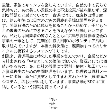
最近、家族でキャンプを楽しんでいます。自然の中で安らぐ
気持ちと、あの美しい景観の中に不法投棄が後を絶たず、深
刻な問題だと感じています。資源は消え、廃棄物は増え続
け、約20年後には日本のごみの最終処分場は限界を迎えま
す。問題解決のために現状を知ることから始めて、子どもた
ちの未来のためにできることを考えながら行動したいです
ね。私たちは同業者の皆さんとともに広島県資源循環協会の
事業の一環として、定期的に撤去回収のボランティア活動に
取り組んでいますが、本当の解決策は、廃棄物すべてのリサ
イクルに挑戦するシステムづくりです。
創業来、資源再生に特化した事業を営んでおり、企業などか
ら排出される「中古としての価値は無いが、資源としては価
値があるもの」を、自社の設備にて選別・解体・加工といっ
た資源再生のための中間処理を行います。処理後は原料メー
カーに出荷、新たに資材として生まれ変わらせる「資源循環
システム」のお手伝いをしています。事業活動がSDGsに直
結しているという認識を持っています。
“使い
終わ
り”か