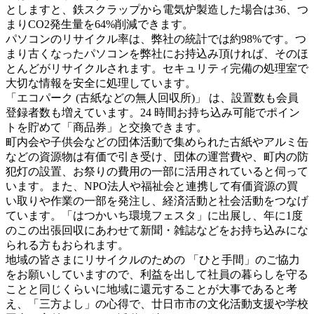
としますと、鉄スクラップから電気炉製造した場合は36、つ
まりCO2発生量を64%削減できます。
パソコンのリサイクル率は、弊社の統計では約98%です。つ
まり古くなったパソコンを弊社にお持込み頂ければ、そのほ
とんどがリサイクルされます。セキュリティ完備の処理室で
大切な情報を安全に処理しています。
「エコパーク (古紙などの無人回収所)」 は、設置数も会員
登録者数も増えています。24 時間お持ち込み可能でポイン
トを貯めて「商品券」と交換できます。
町内会や子供会などの団体活動で集められた古紙やアルミ缶
などの資源物は有価で引き受け、団体の運営費や、町内の防
犯灯の設置、お祭りの費用の一部に活用されていると伺って
います。また、NPO法人や福祉会と連携して有価資源の買
い取りや作業の一部を発注し、経済活動と社会活動をつなげ
ています。「はつかいち環境フェスタ」に出展し、年に1度
のこの出張回収にあわせて新聞・雑誌などをお持ち込みにな
られる方もおられます。
地域の皆さまにリサイクルのための 「ひと手間」のご協力
をお願いしていますので、利益を出して社員の暮らしを守る
ことと同じくらいに地域に還元することが大事であると考
え、「三方よし」の心得で、廿日市市の文化活動支援や学校