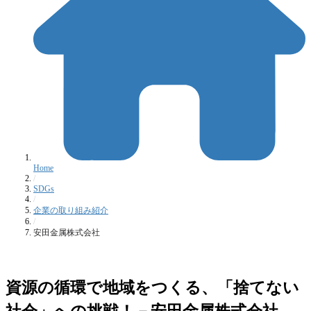
Home
/
SDGs
/
企業の取り組み紹介
/
安田金属株式会社
資源の循環で
地域
をつくる、「捨てない
社会」への挑戦！
－安田金属株式会社