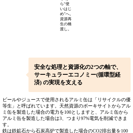
ら“使
いはじ
め”へ。
資源再
生の橋
渡し。
安全な処理と資源化の
2つの
軸
で、
サーキュラーエコノミー(
循環型経
済
) の実現を支え
る
ビールやジュースで使用されるアルミ缶は「リサイクルの優
等生」と呼ばれています。天然資源のボーキサイトからアル
ミ缶を製造した場合の電力を100としますと、アルミ缶から
アルミ缶を製造した場合は3、つまり97%電気を削減できま
す。
鉄は鉄鉱石から石炭高炉で製造した場合のCO2排出量を100