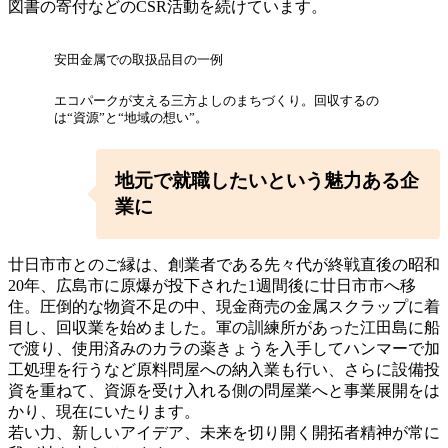
図書の寄付などのCSR活動を続けています。
安田金属での取扱品目の一例
エコパークが支える三方よしのまちづくり。回収するの
は“資源”と“地域の想い”。
地元
で
就職
し
たいという魅力
ある
企
業
に
廿日市市とのご縁は、創業者である先々代が終戦直後の昭和
20年、広島市に原爆が投下された1週間後に廿日市市へ移
住。圧倒的な物資不足の中、現金商売の金属スクラップに着
目し、回収業を始めました。軍の訓練所があった江田島に船
で渡り、使用済みのカラの薬きょうを入手してハンマーで加
工処理を行うなど原料問屋への納入業も行い、さらに設備投
資を重ねて、資源を受け入れる側の問屋業へと事業展開をは
かり、現在にいたります。
若い力、新しいアイデア、未来を切り開く開拓者精神が常に