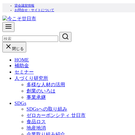
コ
貸会議室情報
お問合せ・サイトについて
ン
テ
ン
ツ
へ
移
閉じる
動
HOME
補助金
セミナー
人づくり研究所
多様な人材の活用
創業のいろは
事業承継
SDGs
SDGsへの取り組み
ゼロカーボンシティ 廿日市
食品ロス
地産地消
企業取り組み紹介