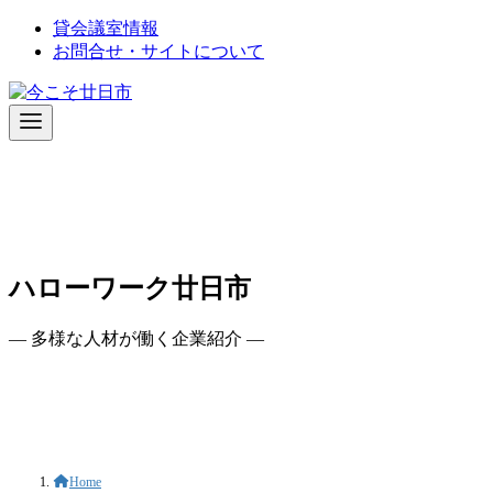
コ
貸会議室情報
ン
お問合せ・サイトについて
テ
ン
ツ
へ
移
動
ハローワーク廿日市
― 多様な人材が働く企業紹介 ―
Home