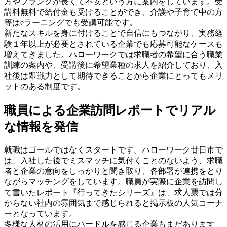
方やブランクが長くて不安という方に案内をしています。受
講料無料で給付金も受けることができ、介護や子育て中の方
等はeラーニングでも受講可能です。
新たなスキルを身に付けることで自信にもつながり、実務経
験１年以上が必要とされている企業でも応募可能なケースも
増えてきました。ハローワークでは求職者の希望に合う職業
訓練の案内や、受講後に希望業種の求人を紹介しており、入
社後は即戦力として期待できることから企業にとってもメリ
ットのある制度です。
職員による企業訪問レポートでリアル
な情報を発信
就職はゴールではなくスタートです。ハローワーク廿日市で
は、入社した後でミスマッチに気付くことのないよう、求職
者と企業の意向をしっかりと聞き取り、各部署が連携をとり
ながらマッチングをしています。職員が実際に企業を訪問し
て書いたレポート『行ってきたシリーズ』は、求人票では分
からない社内の雰囲気まで感じられると掲示板の人気コーナ
ーとなっています。
多様な人材の活用にハードルを感じる企業もまだあります