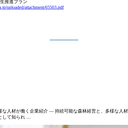
共生推進プラン
ma.jp/uploaded/attachment/65503.pdf
様な人材が働く企業紹介 ― 持続可能な森林経営と、多様な人
として知られ …