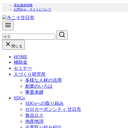
コ
貸会議室情報
お問合せ・サイトについて
ン
テ
ン
ツ
へ
移
閉じる
動
HOME
補助金
セミナー
人づくり研究所
多様な人材の活用
創業のいろは
事業承継
SDGs
SDGsへの取り組み
ゼロカーボンシティ 廿日市
食品ロス
地産地消
企業取り組み紹介