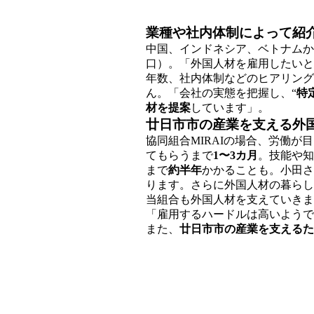
業種や社内体制によって紹
中国、インドネシア、ベトナムか
口）。「外国人材を雇用したいと
年数、社内体制などのヒアリング
ん。「会社の実態を把握し、“
特
材を提案
しています」。
廿日市市の産業を支える外
協同組合MIRAIの場合、労働が目
てもらうまで
1〜3カ月
。技能や知
まで
約半年
かかることも。小田さ
ります。さらに外国人材の暮らし
当組合も外国人材を支えていきま
「雇用するハードルは高いようで
また、
廿日市市の産業を支えるた