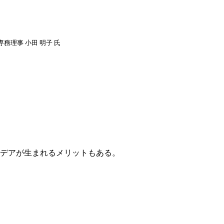
専務理事 小田 明子 氏
デアが生まれるメリットもある。