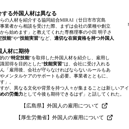
介する外国人材は異なる
らの人材を紹介する協同組合MIRAI（廿日市市宮島
事業者から相談を受けた際、まずは会社の業種や創立
から始めます」と教えてくれた専務理事の小田 明子さ
定技能
”や“
技能実習
”など、
適切な在留資格を持つ外国人
国人材に期待
的の“
特定技能
”を取得した外国人材を紹介し、雇用し
識習得を目的とした“
技能実習
”は、会社に受け入れる
ん「雇用後、会社が守らなければならないルールもあ
やメンタルケアのサポートも必要。事業者とともに、
す」。
すが、異なる文化や背景を持つ人々が集まることは新しいアイ
めの労働力
として今後も期待できるはず」と話してくれた。
【広島県】外国人の雇用について
【厚生労働省】外国人の雇用について