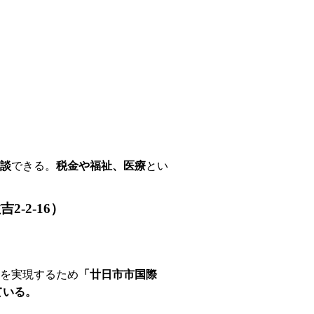
談
できる。
税金や福祉、医療
とい
-2-16）
を実現するため
「廿日市市国際
ている。