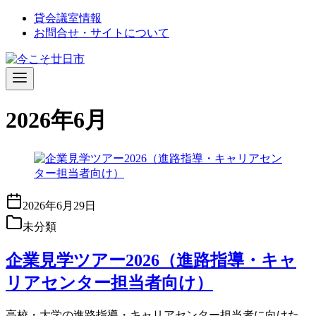
コ
貸会議室情報
ン
お問合せ・サイトについて
テ
ン
ツ
へ
移
2026年6月
動
2026年6月29日
未分類
企業見学ツアー2026（進路指導・キャ
リアセンター担当者向け）
高校・大学の進路指導・キャリアセンター担当者に向けた、