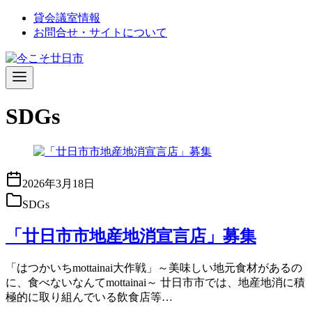
コ
貸会議室情報
ン
お問合せ・サイトについて
テ
ン
ツ
へ
移
SDGs
動
2026年3月18日
SDGs
「廿日市市地産地消宣言店」募集
「はつかいちmottainai大作戦」～美味しい地元食材があるの
に、食べないなんてmottainai～ 廿日市市では、地産地消に積
極的に取り組んでいる飲食店等…