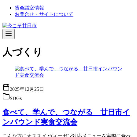
コ
貸会議室情報
ン
お問合せ・サイトについて
テ
ン
ツ
へ
移
人づくり
動
2025年12月25日
SDGs
食べて、学んで、つながる 廿日市イ
ンバウンド実食交流会
こんな方にオススメ ヴィーガン対応メニューを実際に食べ