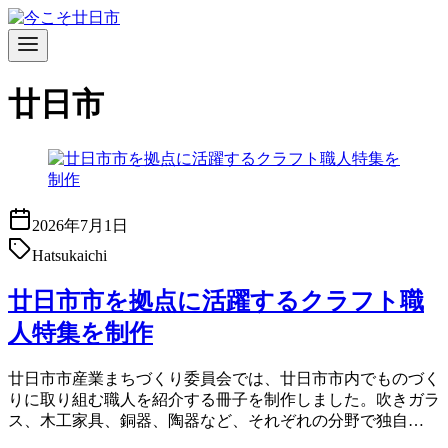
コ
ン
テ
ン
廿日市
ツ
へ
移
動
2026年7月1日
Hatsukaichi
廿日市市を拠点に活躍するクラフト職
人特集を制作
廿日市市産業まちづくり委員会では、廿日市市内でものづく
りに取り組む職人を紹介する冊子を制作しました。吹きガラ
ス、木工家具、銅器、陶器など、それぞれの分野で独自…