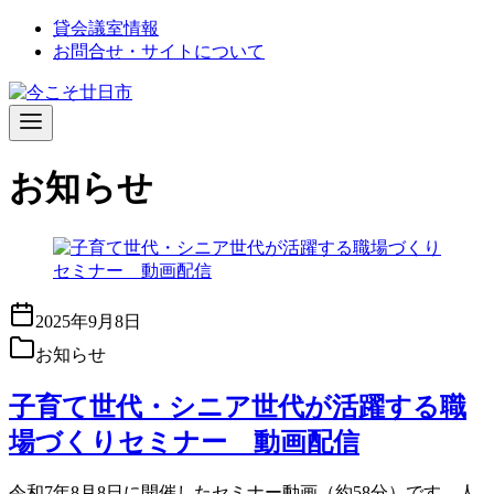
コ
貸会議室情報
ン
お問合せ・サイトについて
テ
ン
ツ
へ
移
お知らせ
動
2025年9月8日
お知らせ
子育て世代・シニア世代が活躍する職
場づくりセミナー 動画配信
令和7年8月8日に開催したセミナー動画（約58分）です。人